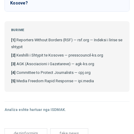
Kosove?
BURIME
[1]
Reporters Without Borders (RSF) — rsf.org — Indeksi i lirise se
shtypit
[2]
Keshilli i Shtypit te Kosoves — presscouncil-ks.org
[3]
AGK (Asociacioni i Gazetareve) — agk-ks.org
[4]
Committee to Protect Journalists — cpj.org
[5]
Media Freedom Rapid Response — ipi.media
Analiza eshte hartuar nga ISDMAK.
dezinformim
fake news