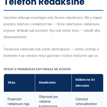
Telefon Redaksine
Gazetari shkruan investigim mbi firmen ndertimore. Me e hapet
postimi, telefoni i redaktorit bie — firme ndertuese, reklamues
kryesor. Artikulli nuk botohet. Kjo nuk eshte teori — ndodh dhe
dokumentohet.
Pavaresia editoriale nuk eshte abstraksion — eshte ceshtje e
konkrete e qe vendos nese gazetari e boton historine apo jo.
SFIDAT E PAVARESIAS EDITORIALE NE KOSOVE
Ndikimi ne liri
Sfida
Manifestimi
informimi
Shpresat per
Financimi
Censure
reklame
reklamues nga
vetevullnetare
kushtezojne