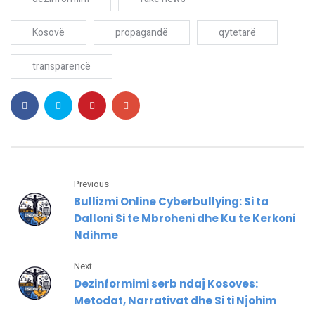
Kosovë
propagandë
qytetarë
transparencë
Previous
Bullizmi Online Cyberbullying: Si ta
Dalloni Si te Mbroheni dhe Ku te Kerkoni
Ndihme
Next
Dezinformimi serb ndaj Kosoves:
Metodat, Narrativat dhe Si ti Njohim