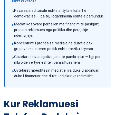
PIKAT KRYESORE
Pavaresia editoriale eshte shtylla e katert e
>
demokracise — pa te, llogaridhenia eshte e pamundur.
Mediat kosovare perballen me financim te pasigurt,
>
presion reklamues nga politika dhe perpjekje
nderhyrjeje.
Koncentrimi i pronesise mediale ne duart e pak
>
grupeve me interes politik eshte rreziku kryesor.
Gazetaret investigative jane te pambrojtur — ligji per
>
mbrojtjen e tyre eshte i pamjaftueshem.
Qytetaret mbeshtesin mediat e lira duke u abonuar,
>
duke i financuar dhe duke i ndjekur vazhdimisht.
Kur Reklamuesi