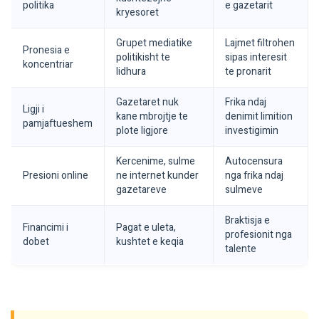
politika
e gazetarit
kryesoret
Grupet mediatike
Lajmet filtrohen
Pronesia e
politikisht te
sipas interesit
koncentriar
lidhura
te pronarit
Gazetaret nuk
Frika ndaj
Ligji i
kane mbrojtje te
denimit limition
pamjaftueshem
plote ligjore
investigimin
Kercenime, sulme
Autocensura
Presioni online
ne internet kunder
nga frika ndaj
gazetareve
sulmeve
Braktisja e
Financimi i
Pagat e uleta,
profesionit nga
dobet
kushtet e keqia
talente