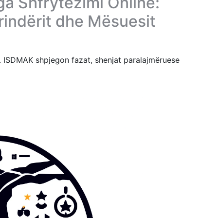
ga Shfrytëzimi Online:
rindërit dhe Mësuesit
 ISDMAK shpjegon fazat, shenjat paralajmëruese