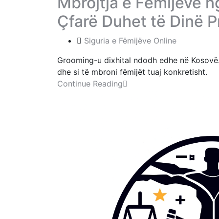
Mbrojtja e Fëmijëve n
Çfarë Duhet të Dinë P
Siguria e Fëmijëve Online
Grooming-u dixhital ndodh edhe në Kosovë.
dhe si të mbroni fëmijët tuaj konkretisht.
Continue Reading