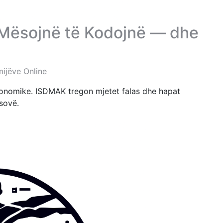
 Mësojnë të Kodojnë — dhe
mijëve Online
konomike. ISDMAK tregon mjetet falas dhe hapat
osovë.