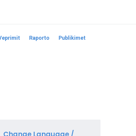
Veprimit
Raporto
Publikimet
Change Language /