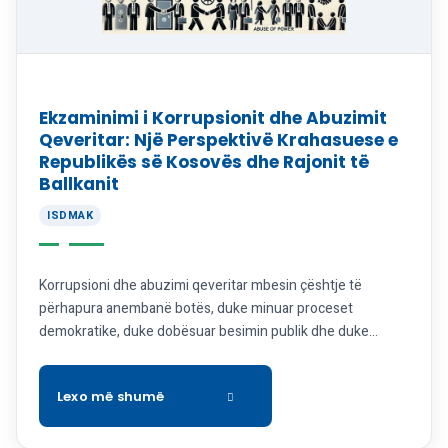
Ekzaminimi i Korrupsionit dhe Abuzimit
Qeveritar: Një Perspektivë Krahasuese e
Republikës së Kosovës dhe Rajonit të
Ballkanit
ISDMAK
Korrupsioni dhe abuzimi qeveritar mbesin çështje të
përhapura anembanë botës, duke minuar proceset
demokratike, duke dobësuar besimin publik dhe duke
penguar zhvillimin ekonomik. Republika e Kosovës,
ndonëse ka bërë hapa të rëndësishëm në transparencë, të
drejtat e njeriut dhe sundimin e ligjit, ende përballet me
sfida të mëdha në luftën kundër korrupsionit. Ky hulumtim,
pjesë […]