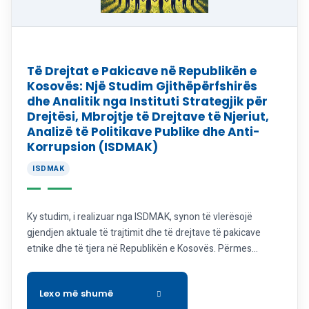
Të Drejtat e Pakicave në Republikën e
Kosovës: Një Studim Gjithëpërfshirës
dhe Analitik nga Instituti Strategjik për
Drejtësi, Mbrojtje të Drejtave të Njeriut,
Analizë të Politikave Publike dhe Anti-
Korrupsion (ISDMAK)
ISDMAK
Ky studim, i realizuar nga ISDMAK, synon të vlerësojë
gjendjen aktuale të trajtimit dhe të drejtave të pakicave
etnike dhe të tjera në Republikën e Kosovës. Përmes
analizës së të dhënave nga të gjitha komunat, hulumtimi
identifikon trendet kryesore, sfidat dhe mundësitë për
përmirësimin e mbrojtjes së të drejtave të pakicave. Gjetjet