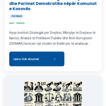
dhe Parimet Demokratike nëpër Komunat
e Kosovës
ISDMAK
Hyrje Instituti Strategjik për Drejtësi, Mbrojtje të Drejtave të
Njeriut, Analizë të Politikave Publike dhe Anti-Korrupsion
(ISDMAK) ka kryer një studim të thellë për të analizuar
angazhimin e qytetarëve nëpër komuna të ndryshme të
Kosovës lidhur me të drejtat e njeriut, sundimin e ligjit,
transparencën qeveritare, llogaridhënien dhe parimet
demokratike. Ky studim bazohet në analiza […]