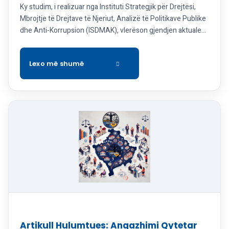
Ky studim, i realizuar nga Instituti Strategjik për Drejtësi,
Mbrojtje të Drejtave të Njeriut, Analizë të Politikave Publike
dhe Anti-Korrupsion (ISDMAK), vlerëson gjendjen aktuale
të qeverisjes komunale në Kosovë, me fokus të veçantë në
angazhimin qytetar dhe zbatimin e parimeve demokratike.
Duke analizuar të dhëna nga të gjitha komunat e vendit, ky
hulumtim identifikon trendet […]
Artikull Hulumtues: Angazhimi Qytetar