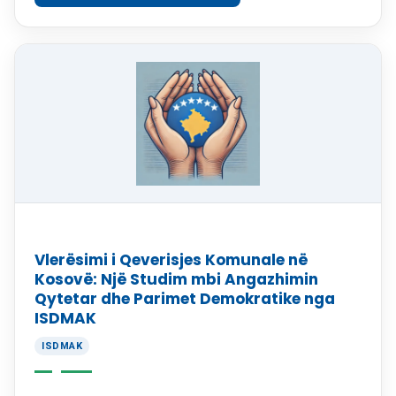
synojnë të informojnë […]
Vlerësimi i Qeverisjes Komunale në
Kosovë: Një Studim mbi Angazhimin
Qytetar dhe Parimet Demokratike nga
ISDMAK
ISDMAK