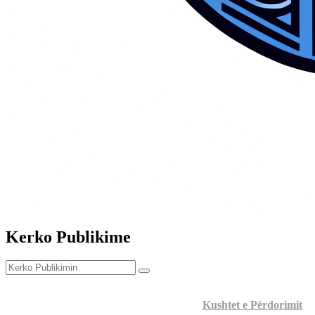
Kerko Publikime
E
drejta e autorit © 2026 Instituti Strategjik për Drejtësi, Mbroj
më shumë informata, ju lutemi të shikoni
Kushtet e Përdorimit
d