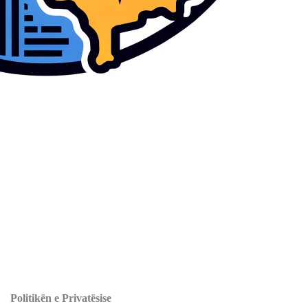
tje të Drejtave të Njeriut, Analizë të Politikave Publike dhe Anti-
he
Politikën e Privatësise
.