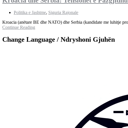
Kroacia dhe Serbia: Tensionet e Pazgjidh
Politika e Jashtme
,
Siguria Rajonale
Kroacia (anëtare BE dhe NATO) dhe Serbia (kandidate me luhitje pro
Continue Reading
Change Language / Ndryshoni Gjuhën