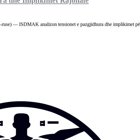
ura dhe Implikimet Rajonale
-ruse) — ISDMAK analizon tensionet e pazgjidhura dhe implikimet për t