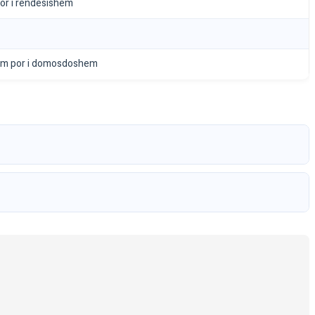
por i rendesishem
em por i domosdoshem