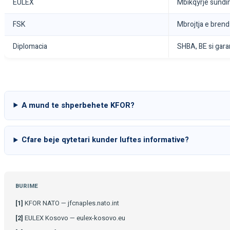
EULEX
Mbikqyrje sundimi
FSK
Mbrojtja e bren
Diplomacia
SHBA, BE si gara
A mund te shperbehete KFOR?
Cfare beje qytetari kunder luftes informative?
BURIME
[1]
KFOR NATO — jfcnaples.nato.int
[2]
EULEX Kosovo — eulex-kosovo.eu