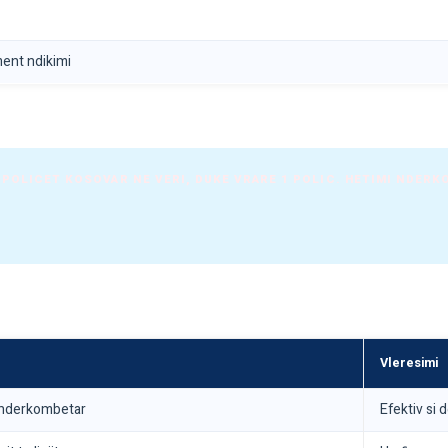
ment ndikimi
 POLICET KOSOVAR NE VERI, DUKE VRARE 1 POLIC. HETIMI NDERK
Vleresimi
 nderkombetar
Efektiv si 