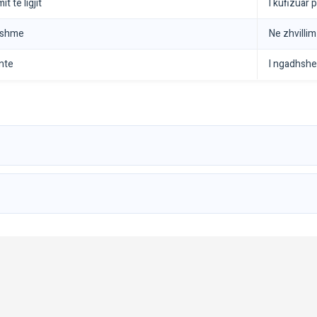
t te ligjit
I kufizuar 
dshme
Ne zhvillim
nte
I ngadhsh