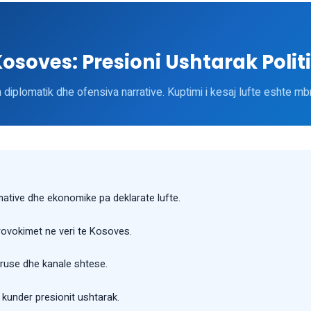
Kosoves: Presioni Ushtarak Polit
iplomatik dhe ofensiva narrative. Kuptimi i kesaj lufte eshte mbr
mative dhe ekonomike pa deklarate lufte.
provokimet ne veri te Kosoves.
 ruse dhe kanale shtese.
 kunder presionit ushtarak.