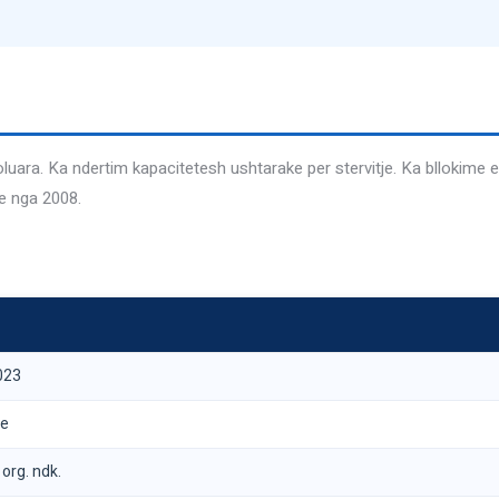
izoluara. Ka ndertim kapacitetesh ushtarake per stervitje. Ka bllokime
e nga 2008.
023
ve
org. ndk.