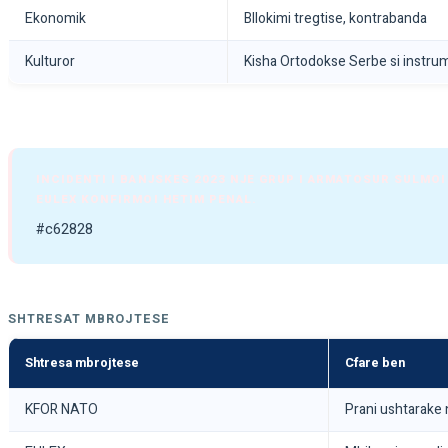
Ekonomik
Bllokimi tregtise, kontrabanda
Kulturor
Kisha Ortodokse Serbe si instru
INCIDENTI I BANJSKES 2023 NJE GRUP I ARMATOSUR SULMOI
EULEX KONFIRMOI HETIM PENAL.
#c62828
SHTRESAT MBROJTESE
Shtresa mbrojtese
Cfare ben
KFOR NATO
Prani ushtarake