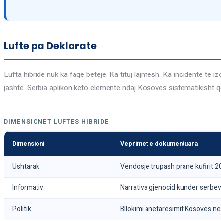
Lufte pa Deklarate
Lufta hibride nuk ka faqe beteje. Ka tituj lajmesh. Ka incidente te 
jashte. Serbia aplikon keto elemente ndaj Kosoves sistematikisht q
DIMENSIONET LUFTES HIBRIDE
Dimensioni
Veprimet e dokumentuara
Ushtarak
Vendosje trupash prane kufirit 2
Informativ
Narrativa gjenocid kunder serbe
Politik
Bllokimi anetaresimit Kosoves ne 