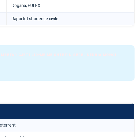
Dogana, EULEX
Raportet shoqerise civile
OMBETAR GJETI LIDHJE ME SHTETIN SERB. SERBIA MOHOI.
deterrent