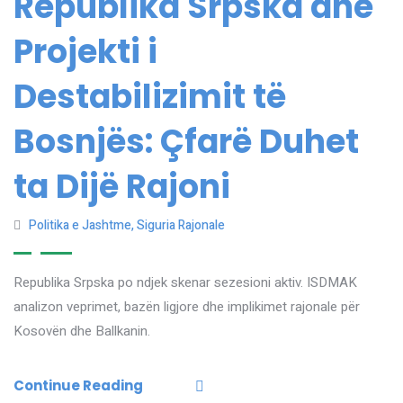
Republika Srpska dhe
Projekti i
Destabilizimit të
Bosnjës: Çfarë Duhet
ta Dijë Rajoni
Politika e Jashtme
,
Siguria Rajonale
Republika Srpska po ndjek skenar sezesioni aktiv. ISDMAK
analizon veprimet, bazën ligjore dhe implikimet rajonale për
Kosovën dhe Ballkanin.
Continue Reading